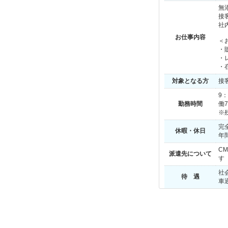
無
接
社
お仕事内容
＜
・
・
・
対象となる方
接
9
勤務時間
働
※
完
休暇・休日
年
C
派遣先について
す
社
待 遇
車