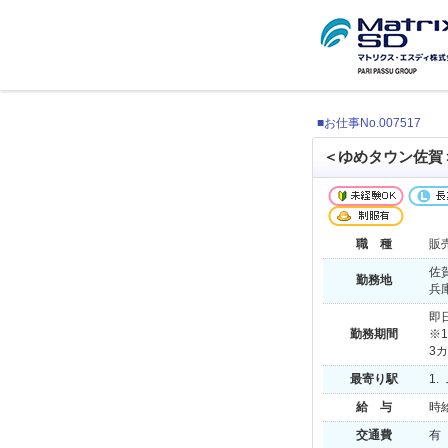
■お仕事No.007517
＜ゆめタウン佐賀
職 種
販
佐
勤務地
兵
即
勤務期間
※
3
最寄り駅
1.
給 与
時給
交通費
有