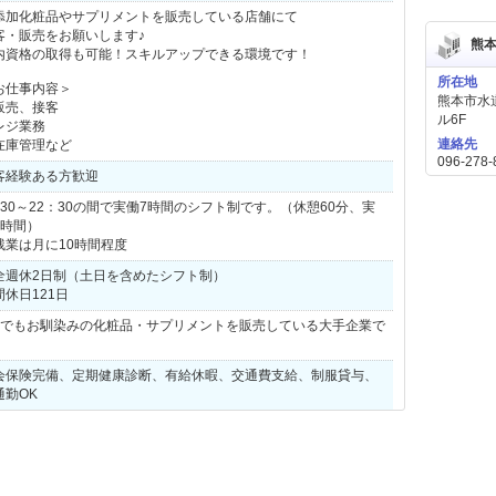
添加化粧品やサプリメントを販売している店舗にて
客・販売をお願いします♪
熊
内資格の取得も可能！スキルアップできる環境です！
所在地
お仕事内容＞
熊本市水道
販売、接客
ル6F
レジ業務
連絡先
在庫管理など
096-278-
客経験ある方歓迎
：30～22：30の間で実働7時間のシフト制です。（休憩60分、実
7時間）
残業は月に10時間程度
全週休2日制（土日を含めたシフト制）
間休日121日
Mでもお馴染みの化粧品・サプリメントを販売している大手企業で
会保険完備、定期健康診断、有給休暇、交通費支給、制服貸与、
通勤OK