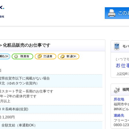
＞化粧品販売のお仕事です
モ
売
上記QR
賀県佐賀市以下に掲載がない場合
庫北（ゆめタウン佐賀内）
福
日スタート予定～長期のお仕事です
1年～2年の産休代替です
所在地
カ月以上
福岡市中央
 ＪＲ長崎本線(佐賀)
神NKビル
連絡先
 1,200円
フリーコ
0800-123
 全額支給（車通勤OK）