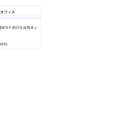
本オフィス
町8-6 朝日生命熊本ビ
8855