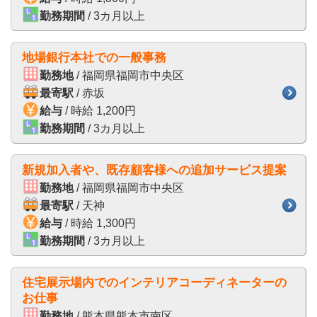
勤務期間
/ 3カ月以上
地場銀行本社での一般事務
勤務地
/ 福岡県福岡市中央区
最寄駅
/ 赤坂
給与
/ 時給 1,200円
勤務期間
/ 3カ月以上
新規加入者や、既存顧客様への追加サービス提案
勤務地
/ 福岡県福岡市中央区
最寄駅
/ 天神
給与
/ 時給 1,300円
勤務期間
/ 3カ月以上
住宅展示場内でのインテリアコーディネーターの
お仕事
勤務地
/ 熊本県熊本市南区