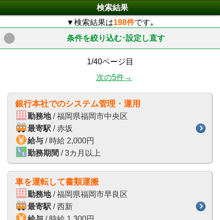
検索結果
▼検索結果は
198件
です｡
条件を絞り込む･設定し直す
click to expand contents
1/40ページ目
次の5件→
銀行本社でのシステム管理・運用
勤務地
/ 福岡県福岡市中央区
最寄駅
/ 赤坂
給与
/ 時給 2,000円
勤務期間
/ 3カ月以上
車を運転して書類運搬
勤務地
/ 福岡県福岡市早良区
最寄駅
/ 西新
給与
/ 時給 1,300円