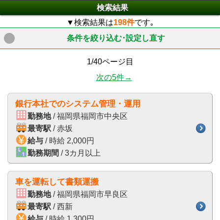
検索結果
▼検索結果は
198件
です｡
条件を絞り込む･設定し直す
click to expand contents
1/40ページ目
次の5件→
銀行本社でのシステム管理・運用
勤務地
/ 福岡県福岡市中央区
最寄駅
/ 赤坂
給与
/ 時給 2,000円
勤務期間
/ 3カ月以上
車を運転して書類運搬
勤務地
/ 福岡県福岡市早良区
最寄駅
/ 西新
給与
/ 時給 1,300円