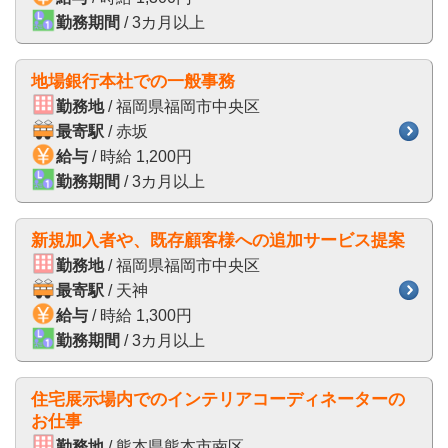
勤務期間
/ 3カ月以上
地場銀行本社での一般事務
勤務地
/ 福岡県福岡市中央区
最寄駅
/ 赤坂
給与
/ 時給 1,200円
勤務期間
/ 3カ月以上
新規加入者や、既存顧客様への追加サービス提案
勤務地
/ 福岡県福岡市中央区
最寄駅
/ 天神
給与
/ 時給 1,300円
勤務期間
/ 3カ月以上
住宅展示場内でのインテリアコーディネーターの
お仕事
勤務地
/ 熊本県熊本市南区