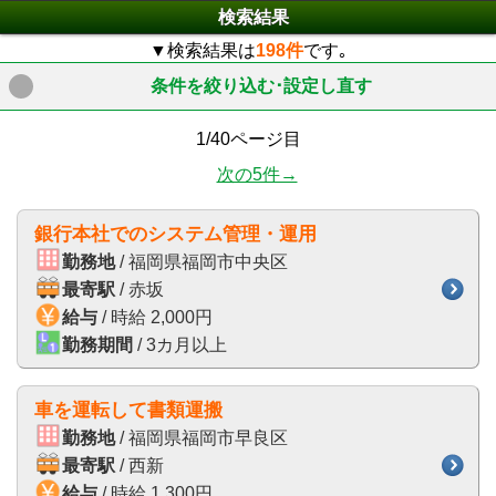
検索結果
▼検索結果は
198件
です｡
条件を絞り込む･設定し直す
click to expand contents
1/40ページ目
次の5件→
銀行本社でのシステム管理・運用
勤務地
/ 福岡県福岡市中央区
最寄駅
/ 赤坂
給与
/ 時給 2,000円
勤務期間
/ 3カ月以上
車を運転して書類運搬
勤務地
/ 福岡県福岡市早良区
最寄駅
/ 西新
給与
/ 時給 1,300円